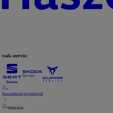
csak szerviz:
Használtautó-gyorskereső
Márkáink