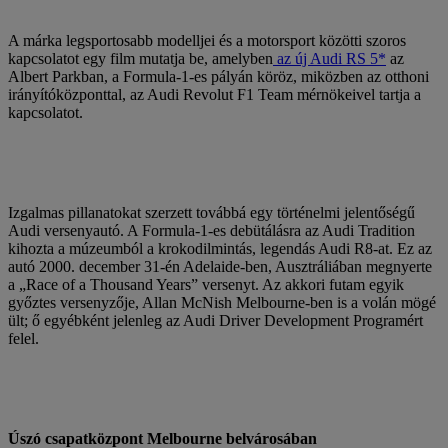
A márka legsportosabb modelljei és a motorsport közötti szoros
kapcsolatot egy film mutatja be, amelyben
az új Audi RS 5*
az
Albert Parkban, a Formula-1-es pályán köröz, miközben az otthoni
irányítóközponttal, az Audi Revolut F1 Team mérnökeivel tartja a
kapcsolatot.
Izgalmas pillanatokat szerzett továbbá egy történelmi jelentőségű
Audi versenyautó. A Formula-1-es debütálásra az Audi Tradition
kihozta a múzeumból a krokodilmintás, legendás Audi R8-at. Ez az
autó 2000. december 31-én Adelaide-ben, Ausztráliában megnyerte
a „Race of a Thousand Years” versenyt. Az akkori futam egyik
győztes versenyzője, Allan McNish Melbourne-ben is a volán mögé
ült; ő egyébként jelenleg az Audi Driver Development Programért
felel.
Úszó csapatközpont Melbourne belvárosában