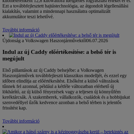
kilométerenként 12,8 kilowattóra ideiglenes fogyasztási értéket ér el.
Ezt a továbbfejlesztett hajtástechnológia, az átgondolt légellenállási
kialakítás, valamint a mindennapi használatra optimalizált
akkumulátor teszi lehetővé.
További információ
Újdonság a Volkswagen Haszonjárművektől
06.07.2026
Indul az új Caddy előértékesítése: a belső tér is
megújult
Első pillantások az új Caddy belsejébe: a Volkswagen
Haszonjárművek továbbfejleszti klasszikus modelljét, és ezzel egy
időben elindítja az előértékesítést. Elsőként a külső változások
tűnnek fel azonnal, például a kétféle változatban elérhető új
lökhárító, az új külső fényezések vagy a teljesen új könnyűfém
keréktárcsák. A szakemberek, vállalkozók, családok és a hobbijukat
szenvedéllyel űzők kedvence azonban a belső térben is jelentős
frissítést kap.
További információ