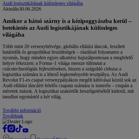
Aktuális
30.06.2026
Amikor a hátsó szárny is a kézipoggyászba kerül –
betekintés az Audi logisztikájának különleges
világába
Több mint 20 versenyhétvége, globális ellátási láncok, feszített
határidők és geopolitikai feszültségek – ráadásul folyamatos a
nyomás, hogy minden egyes alkatrész hajszálpontosan a megfelelő
helyre érkezzen: a Forma–1 világa messze túlmutat a
csúcstechnológiás fejlesztéseken, hiszen a száguldó cirkusz a
logisztika számára is a létező legkeményebb tesztpálya. Az Audi
Revolut F1-es csapat versenypályákon megélt kihívásai közül sok az
Audi ellátási láncáért felelős csapata számára is ismerős – csupán a
méretek mások. A logisztikai szakértők beszélgetéséből kiderül, mit
tanulhat egymástól a két világ.
További információ
Továbbiak