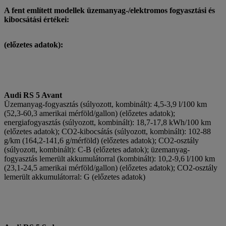
A fent említett modellek üzemanyag-/elektromos fogyasztási és
kibocsátási értékei:
(előzetes adatok):
Audi RS 5 Avant
Üzemanyag-fogyasztás (súlyozott, kombinált): 4,5-3,9 l/100 km
(52,3-60,3 amerikai mérföld/gallon) (előzetes adatok);
energiafogyasztás (súlyozott, kombinált): 18,7-17,8 kWh/100 km
(előzetes adatok); CO2-kibocsátás (súlyozott, kombinált): 102-88
g/km (164,2-141,6 g/mérföld) (előzetes adatok); CO2-osztály
(súlyozott, kombinált): C-B (előzetes adatok); üzemanyag-
fogyasztás lemerült akkumulátorral (kombinált): 10,2-9,6 l/100 km
(23,1-24,5 amerikai mérföld/gallon) (előzetes adatok); CO2-osztály
lemerült akkumulátorral: G (előzetes adatok)