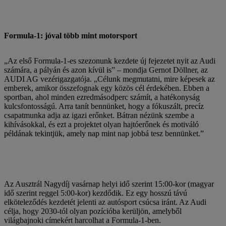
Formula-1: jóval több mint motorsport
„Az első Formula-1-es szezonunk kezdete új fejezetet nyit az Audi
számára, a pályán és azon kívül is” – mondja Gernot Döllner, az
AUDI AG vezérigazgatója. „Célunk megmutatni, mire képesek az
emberek, amikor összefognak egy közös cél érdekében. Ebben a
sportban, ahol minden ezredmásodperc számít, a hatékonyság
kulcsfontosságú. Arra tanít bennünket, hogy a fókuszált, precíz
csapatmunka adja az igazi erőnket. Bátran nézünk szembe a
kihívásokkal, és ezt a projektet olyan hajtóerőnek és motiváló
példának tekintjük, amely nap mint nap jobbá tesz bennünket.”
Az Ausztrál Nagydíj vasárnap helyi idő szerint 15:00-kor (magyar
idő szerint reggel 5:00-kor) kezdődik. Ez egy hosszú távú
elköteleződés kezdetét jelenti az autósport csúcsa iránt. Az Audi
célja, hogy 2030-tól olyan pozícióba kerüljön, amelyből
világbajnoki címekért harcolhat a Formula-1-ben.