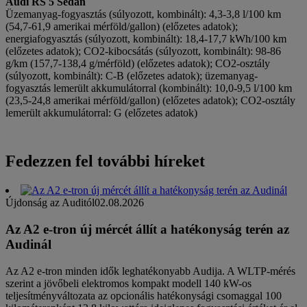
Audi RS 5 Sedan
Üzemanyag-fogyasztás (súlyozott, kombinált): 4,3-3,8 l/100 km
(54,7-61,9 amerikai mérföld/gallon) (előzetes adatok);
energiafogyasztás (súlyozott, kombinált): 18,4-17,7 kWh/100 km
(előzetes adatok); CO2-kibocsátás (súlyozott, kombinált): 98-86
g/km (157,7-138,4 g/mérföld) (előzetes adatok); CO2-osztály
(súlyozott, kombinált): C-B (előzetes adatok); üzemanyag-
fogyasztás lemerült akkumulátorral (kombinált): 10,0-9,5 l/100 km
(23,5-24,8 amerikai mérföld/gallon) (előzetes adatok); CO2-osztály
lemerült akkumulátorral: G (előzetes adatok)
Fedezzen fel további híreket
Újdonság az Auditól
02.08.2026
Az A2 e-tron új mércét állít a hatékonyság terén az
Audinál
Az A2 e-tron minden idők leghatékonyabb Audija. A WLTP-mérés
szerint a jövőbeli elektromos kompakt modell 140 kW-os
teljesítményváltozata az opcionális hatékonysági csomaggal 100