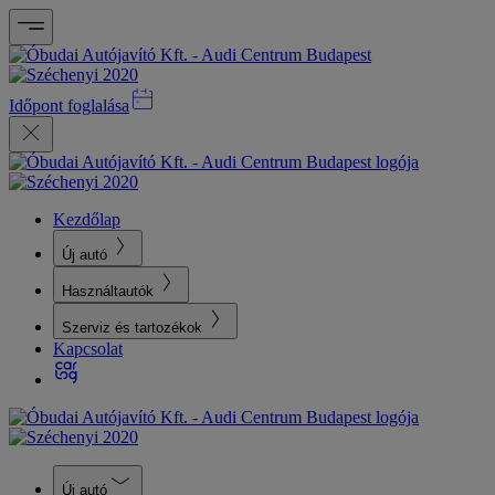
Időpont foglalása
Kezdőlap
Új autó
Használtautók
Szerviz és tartozékok
Kapcsolat
Új autó