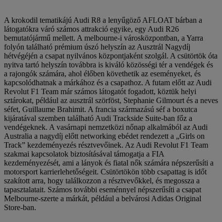
A krokodil tematikájú Audi R8 a lenyűgöző AFLOAT bárban a
látogatókra váró számos attrakció egyike, egy Audi R26
bemutatójármű mellett. A melbourne-i városközpontban, a Yarra
folyón található prémium úszó helyszín az Ausztrál Nagydíj
hétvégéjén a csapat nyilvános központjaként szolgál. A csütörtök óta
nyitva tartó helyszín továbbra is kiváló közösségi tér a vendégek és
a rajongók számára, ahol élőben követhetik az eseményeket, és
kapcsolódhatnak a márkához és a csapathoz. A futam előtt az Audi
Revolut F1 Team már számos látogatót fogadott, köztük helyi
sztárokat, például az ausztrál szörföst, Stephanie Gilmourt és a neves
séfet, Guillaume Brahimit. A francia származású séf a boxutca
kijáratával szemben található Audi Trackside Suite-ban főz a
vendégeknek. A vasárnapi nemzetközi nőnap alkalmából az Audi
Australia a nagydíj előtt networking ebédet rendezett a „Girls on
Track” kezdeményezés résztvevőinek. Az Audi Revolut F1 Team
szakmai kapcsolatok biztosításával támogatja a FIA
kezdeményezését, ami a lányok és fiatal nők számára népszerűsíti a
motorsport karrierlehetőségeit. Csütörtökön több csapattag is időt
szakított arra, hogy találkozzon a résztvevőkkel, és megossza a
tapasztalatait. Számos további eseménnyel népszerűsíti a csapat
Melbourne-szerte a márkát, például a belvárosi Adidas Original
Store-ban.