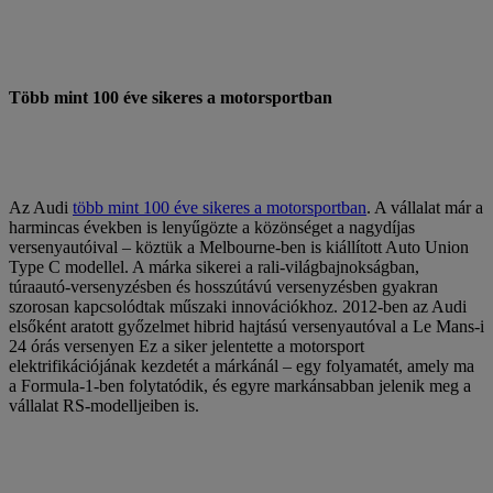
Több mint 100 éve sikeres a motorsportban
Az Audi
több mint 100 éve sikeres a motorsportban
. A vállalat már a
harmincas években is lenyűgözte a közönséget a nagydíjas
versenyautóival – köztük a Melbourne-ben is kiállított Auto Union
Type C modellel. A márka sikerei a rali-világbajnokságban,
túraautó-versenyzésben és hosszútávú versenyzésben gyakran
szorosan kapcsolódtak műszaki innovációkhoz. 2012-ben az Audi
elsőként aratott győzelmet hibrid hajtású versenyautóval a Le Mans-i
24 órás versenyen Ez a siker jelentette a motorsport
elektrifikációjának kezdetét a márkánál – egy folyamatét, amely ma
a Formula-1-ben folytatódik, és egyre markánsabban jelenik meg a
vállalat RS-modelljeiben is.