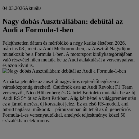
04.03.2026
Aktuális
Nagy dobás Ausztráliában: debütál az
Audi a Formula-1-ben
Felejthetetlen dátum és mérföldkő a négy karika életében 2026.
március 08., mert az Audi Melbourne-ben, az Ausztrál Nagydíjon
mutatkozik be a Formula 1-ben. A motorsport királykategóriájában
való részvétel hűen mutatja be az Audi átalakulását a versenypályán
és azon kívül is.
A márka jelenléte az ausztrál nagyváros repterétől egészen a
városközpontig érezhető. Csütörtök este az Audi Revolut F1 Team
versenyzői, Nico Hülkenberg és Gabriel Bortoleto mutatták be az új
Audi RS 5*-öt az Albert Parkban. Alig két héttel a világpremier után
ez a jármű merész, új korszakot jelez. Ez az első RS-modell, ami
hibrid hajtással működik – párhuzamban áll tehát az új generációs
Formula-1-es versenyautókkal, amelyek teljesítménye közel 50
százalékban elektromos.