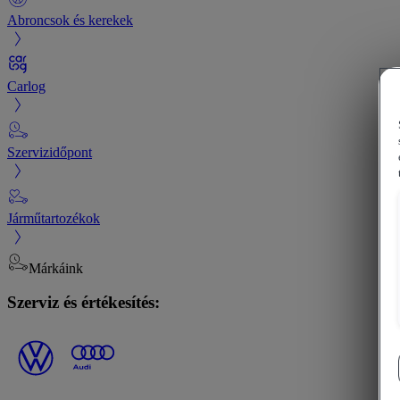
Abroncsok és kerekek
Carlog
Szervizidőpont
Járműtartozékok
Márkáink
Szerviz és értékesítés: