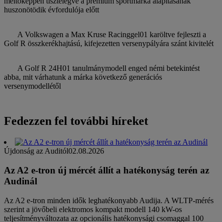
méltóképpen tisztelegve a prémium sportmárka alapításának
huszonötödik évfordulója előtt
A Volkswagen a Max Kruse Racinggel01 karöltve fejleszti a
Golf R összkerékhajtású, kifejezetten versenypályára szánt kivitelét
A Golf R 24H01 tanulmánymodell enged némi betekintést
abba, mit várhatunk a márka következő generációs
versenymodellétől
Fedezzen fel további híreket
Újdonság az Auditól
02.08.2026
Az A2 e-tron új mércét állít a hatékonyság terén az
Audinál
Az A2 e-tron minden idők leghatékonyabb Audija. A WLTP-mérés
szerint a jövőbeli elektromos kompakt modell 140 kW-os
teljesítményváltozata az opcionális hatékonysági csomaggal 100