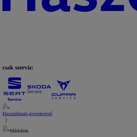
csak szerviz:
Használtautó-gyorskereső
Márkáink