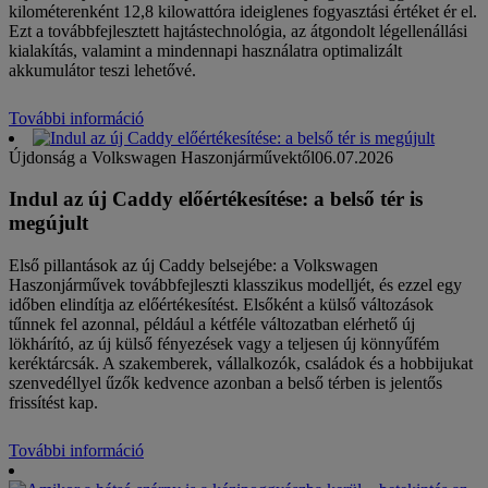
kilométerenként 12,8 kilowattóra ideiglenes fogyasztási értéket ér el.
Ezt a továbbfejlesztett hajtástechnológia, az átgondolt légellenállási
kialakítás, valamint a mindennapi használatra optimalizált
akkumulátor teszi lehetővé.
További információ
Újdonság a Volkswagen Haszonjárművektől
06.07.2026
Indul az új Caddy előértékesítése: a belső tér is
megújult
Első pillantások az új Caddy belsejébe: a Volkswagen
Haszonjárművek továbbfejleszti klasszikus modelljét, és ezzel egy
időben elindítja az előértékesítést. Elsőként a külső változások
tűnnek fel azonnal, például a kétféle változatban elérhető új
lökhárító, az új külső fényezések vagy a teljesen új könnyűfém
keréktárcsák. A szakemberek, vállalkozók, családok és a hobbijukat
szenvedéllyel űzők kedvence azonban a belső térben is jelentős
frissítést kap.
További információ