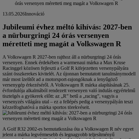
órás versenyen méretteti meg magát a Volkswagen R
13.05.2026
Innováció
Jubileumi évhez méltó kihívás: 2027-ben
a nürburgringi 24 órás versenyen
méretteti meg magát a Volkswagen R
A Volkswagen R 2027-ben rajthoz áll a nürburgringi 24 órás
versenyen. Ennek érdekében a warmenaui márka a Max Kruse
Racinggel közösen fejleszti a Golf R kifejezetten versenypályára
szánt összkerekes kivitelét. Az újonnan bemutatott tanulmánymodell
már most ízelítőt ad a motorsport-rajongóknak a lenyűgöző
versenygép érkezéséről. A Volkswagen R márka alapításának 25.
évfordulója alkalmából rendezett versenyen való indulás egyértelmű
tisztelgés a gyökerek előtt: az „R” betű a „racing”, vagyis a
versenyzés világára utal – ez a fellépés pedig a versenypályán teszi
kézzelfoghatóvá a márka sportos törekvéseit.
A Golf R32 2002-es bemutatkozása óta a Volkswagen R név egyet
jelent a márka legvérmesebb és legnagyobb teljesítményű