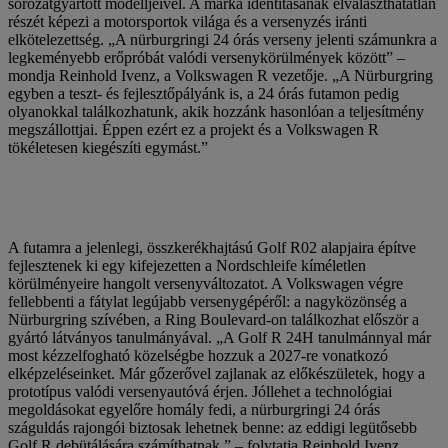
sorozatgyártott modelljeivel. A márka identitásának elválaszthatatlan
részét képezi a motorsportok világa és a versenyzés iránti
elkötelezettség. „A nürburgringi 24 órás verseny jelenti számunkra a
legkeményebb erőpróbát valódi versenykörülmények között” –
mondja Reinhold Ivenz, a Volkswagen R vezetője. „A Nürburgring
egyben a teszt- és fejlesztőpályánk is, a 24 órás futamon pedig
olyanokkal találkozhatunk, akik hozzánk hasonlóan a teljesítmény
megszállottjai. Éppen ezért ez a projekt és a Volkswagen R
tökéletesen kiegészíti egymást.”
A futamra a jelenlegi, összkerékhajtású Golf R02 alapjaira építve
fejlesztenek ki egy kifejezetten a Nordschleife kíméletlen
körülményeire hangolt versenyváltozatot. A Volkswagen végre
fellebbenti a fátylat legújabb versenygépéről: a nagyközönség a
Nürburgring szívében, a Ring Boulevard-on találkozhat először a
gyártó látványos tanulmányával. „A Golf R 24H tanulmánnyal már
most kézzelfogható közelségbe hozzuk a 2027-re vonatkozó
elképzeléseinket. Már gőzerővel zajlanak az előkészületek, hogy a
prototípus valódi versenyautóvá érjen. Jóllehet a technológiai
megoldásokat egyelőre homály fedi, a nürburgringi 24 órás
száguldás rajongói biztosak lehetnek benne: az eddigi legütősebb
Golf R debütálására számíthatnak.” – folytatja Reinhold Ivenz.