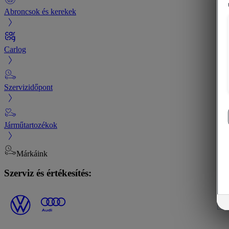
Abroncsok és kerekek
Carlog
Szervizidőpont
Járműtartozékok
Márkáink
Szerviz és értékesítés: