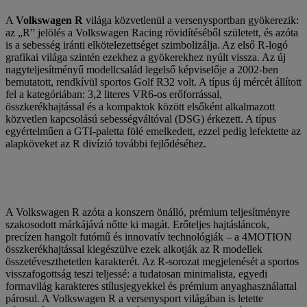
A
Volkswagen R
világa közvetlenül a versenysportban gyökerezik:
az „R” jelölés a Volkswagen Racing rövidítéséből született, és azóta
is a sebesség iránti elkötelezettséget szimbolizálja. Az első R-logó
grafikai világa szintén ezekhez a gyökerekhez nyúlt vissza. Az új
nagyteljesítményű modellcsalád legelső képviselője a 2002-ben
bemutatott, rendkívül sportos Golf R32 volt. A típus új mércét állított
fel a kategóriában: 3,2 literes VR6-os erőforrással,
összkerékhajtással és a kompaktok között elsőként alkalmazott
közvetlen kapcsolású sebességváltóval (DSG) érkezett. A típus
egyértelműen a GTI-paletta fölé emelkedett, ezzel pedig lefektette az
alapköveket az R divízió további fejlődéséhez.
A Volkswagen R azóta a konszern önálló, prémium teljesítményre
szakosodott márkájává nőtte ki magát. Erőteljes hajtásláncok,
precízen hangolt futómű és innovatív technológiák – a 4MOTION
összkerékhajtással kiegészülve ezek alkotják az R modellek
összetéveszthetetlen karakterét. Az R-sorozat megjelenését a sportos
visszafogottság teszi teljessé: a tudatosan minimalista, egyedi
formavilág karakteres stílusjegyekkel és prémium anyaghasználattal
párosul. A Volkswagen R a versenysport világában is letette