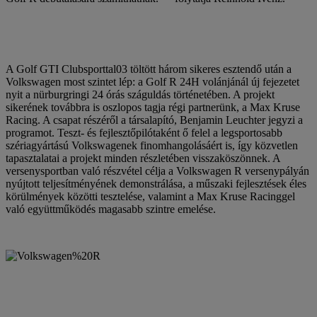
A Golf GTI Clubsporttal03 töltött három sikeres esztendő után a
Volkswagen most szintet lép: a Golf R 24H volánjánál új fejezetet
nyit a nürburgringi 24 órás száguldás történetében. A projekt
sikerének továbbra is oszlopos tagja régi partnerünk, a Max Kruse
Racing. A csapat részéről a társalapító, Benjamin Leuchter jegyzi a
programot. Teszt- és fejlesztőpilótaként ő felel a legsportosabb
szériagyártású Volkswagenek finomhangolásáért is, így közvetlen
tapasztalatai a projekt minden részletében visszaköszönnek. A
versenysportban való részvétel célja a Volkswagen R versenypályán
nyújtott teljesítményének demonstrálása, a műszaki fejlesztések éles
körülmények közötti tesztelése, valamint a Max Kruse Racinggel
való együttműködés magasabb szintre emelése.