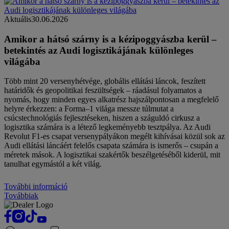
Aktuális
30.06.2026
Amikor a hátsó szárny is a kézipoggyászba kerül –
betekintés az Audi logisztikájának különleges
világába
Több mint 20 versenyhétvége, globális ellátási láncok, feszített
határidők és geopolitikai feszültségek – ráadásul folyamatos a
nyomás, hogy minden egyes alkatrész hajszálpontosan a megfelelő
helyre érkezzen: a Forma–1 világa messze túlmutat a
csúcstechnológiás fejlesztéseken, hiszen a száguldó cirkusz a
logisztika számára is a létező legkeményebb tesztpálya. Az Audi
Revolut F1-es csapat versenypályákon megélt kihívásai közül sok az
Audi ellátási láncáért felelős csapata számára is ismerős – csupán a
méretek mások. A logisztikai szakértők beszélgetéséből kiderül, mit
tanulhat egymástól a két világ.
További információ
Továbbiak