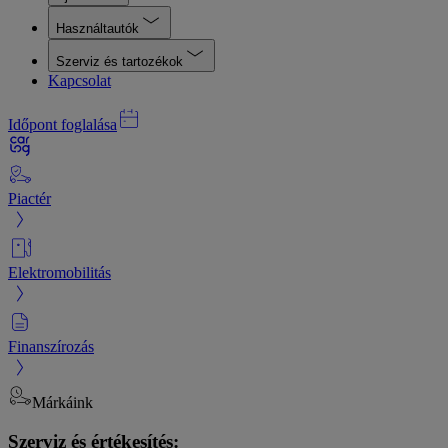
Használtautók
Szerviz és tartozékok
Kapcsolat
Időpont foglalása
Piactér
Elektromobilitás
Finanszírozás
Márkáink
Szerviz és értékesítés: