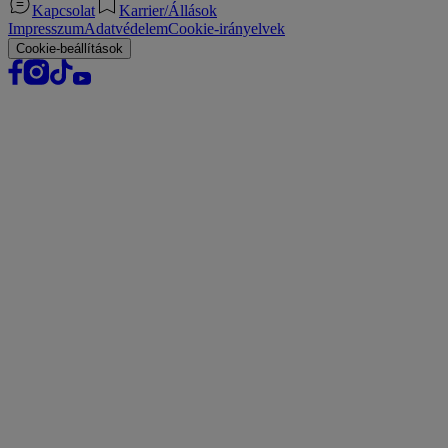
Kapcsolat
Karrier/Állások
Impresszum
Adatvédelem
Cookie-irányelvek
Cookie-beállítások