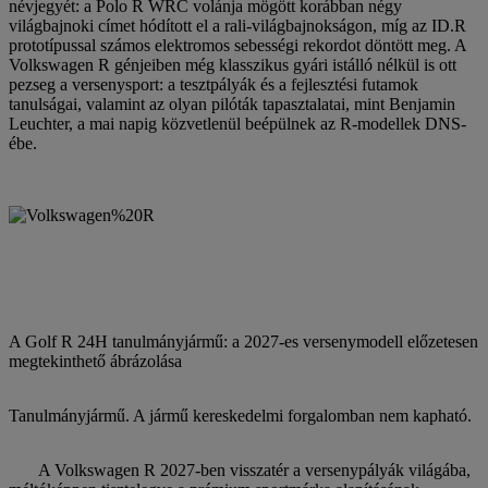
névjegyét: a Polo R WRC volánja mögött korábban négy
világbajnoki címet hódított el a rali-világbajnokságon, míg az ID.R
prototípussal számos elektromos sebességi rekordot döntött meg. A
Volkswagen R génjeiben még klasszikus gyári istálló nélkül is ott
pezseg a versenysport: a tesztpályák és a fejlesztési futamok
tanulságai, valamint az olyan pilóták tapasztalatai, mint Benjamin
Leuchter, a mai napig közvetlenül beépülnek az R-modellek DNS-
ébe.
A Golf R 24H tanulmányjármű: a 2027-es versenymodell előzetesen
megtekinthető ábrázolása
Tanulmányjármű. A jármű kereskedelmi forgalomban nem kapható.
A Volkswagen R 2027-ben visszatér a versenypályák világába,