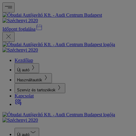
Időpont foglalása
Kezdőlap
Új autó
Használtautók
Szerviz és tartozékok
Kapcsolat
Új autó